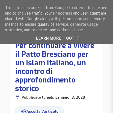
F
ocolari
L
ombardia
est
menu
This site uses cookies from Google to deliver its services
BERGAMO, BRESCIA, CREMONA E MANTOVA
and to analyze traffic. Your IP address and user-agent are
shared with Google along with performance and security
metrics to ensure quality of service, generate usage
statistics, and to detect and address abuse.
DIALOGO
LEARN MORE
GOT IT
Per continuare a vivere
il Patto Bresciano per
un Islam italiano, un
incontro di
approfondimento
storico
Pubblicato
lunedì, gennaio 13, 2020
event
volume_up
Ascolta l'articolo