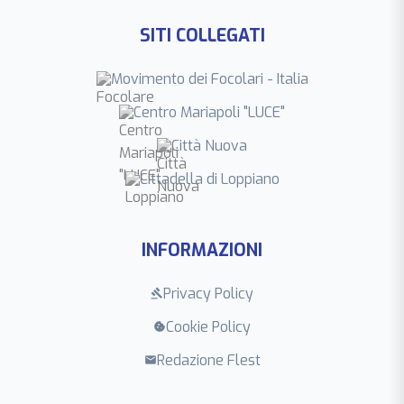
SITI COLLEGATI
Movimento dei Focolari - Italia
Centro Mariapoli "LUCE"
Città Nuova
Cittadella di Loppiano
INFORMAZIONI
Privacy Policy
gavel
Cookie Policy
cookie
Redazione Flest
mail