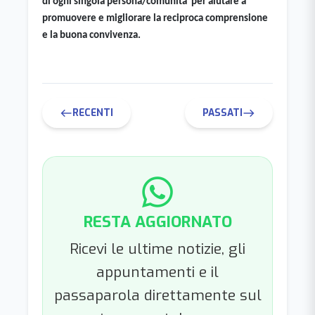
di ogni singola persona/comunità  per aiutare a 
promuovere e migliorare la reciproca comprensione 
e la buona convivenza.
RECENTI
PASSATI
west
east
RESTA AGGIORNATO
Ricevi le ultime notizie, gli
appuntamenti e il
passaparola direttamente sul