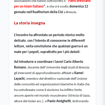
associazioni che hanno sottoscritto il ” 
Patto bresciano 
per un Islam italiano
”
. e che si è svolto 
domenica 12 
gennaio nell’Auditorium della Cisl
 a Brescia.
La storia insegna
L’incontro ha affrontato un periodo storico molto 
delicato
, 
con l’intento di conoscerne le differenti 
letture, nella convinzione che qualsiasi guerra è un 
male per i popoli, soprattutto per i più deboli.
Ad introdurre e coordinare i lavori Carlo Alberto 
Romano
, docente dell’Università degli studi di Brescia; 
gli interventi di approfondimento affidati a
 Kamel 
Layachi,
 membro del direttivo nazionale dell’Unione 
delle comunità ed organizzazioni islamiche in Italia che 
ha sottolineato come il sionismo ha inflitto ferite 
ancore aperte nel mondo musulmano (Striscia di Gaza, 
alture del Golan ecc.). e
 Paolo Amighetti,
 dottorando 