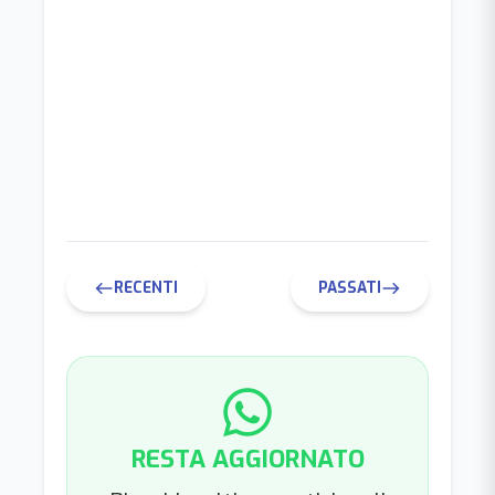
RECENTI
PASSATI
west
east
RESTA AGGIORNATO