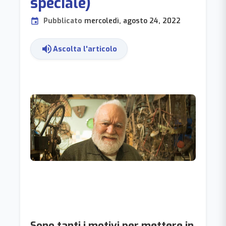
speciale)
Pubblicato
mercoledì, agosto 24, 2022
event
volume_up
Ascolta l'articolo
Sono tanti i motivi per mettere in