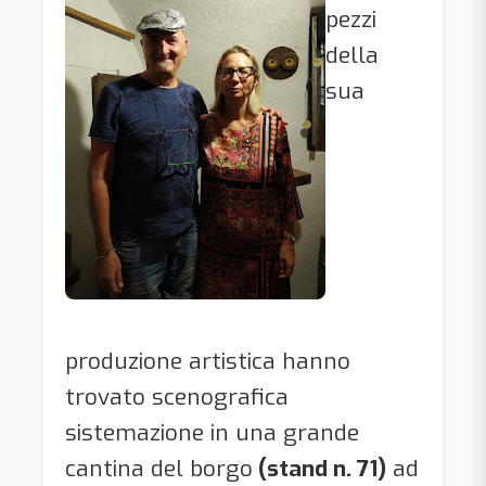
pezzi
della
sua
produzione artistica hanno
trovato scenografica
sistemazione in una grande
cantina del borgo
(stand n. 71)
ad