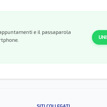
li appuntamenti e il passaparola
UNI
rtphone.
SITI COLLEGATI