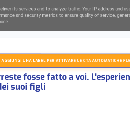
liver its services and to analyze traffic. Your IP address and us
rmance and security metrics to ensure quality of service, gene
buse.
 AGGIUNGI UNA LABEL PER ATTIVARE LE CTA AUTOMATICHE FLE
rreste fosse fatto a voi. L'esperi
ei suoi figli