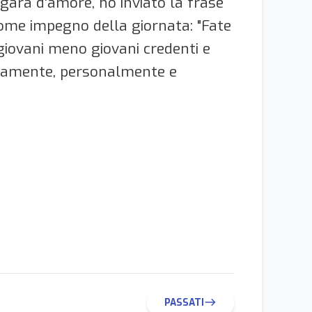
gara d'amore, ho inviato la frase
ome impegno della giornata: "Fate
 giovani meno giovani credenti e
rettamente, personalmente e
PASSATI
east