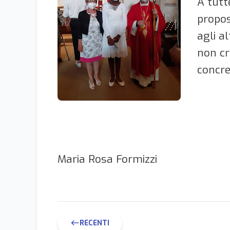
A tutt
propos
agli a
non cr
concre
Maria Rosa Formizzi
RECENTI
west