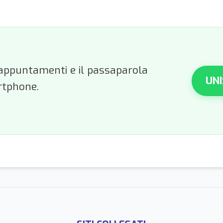
li appuntamenti e il passaparola
UNI
rtphone.