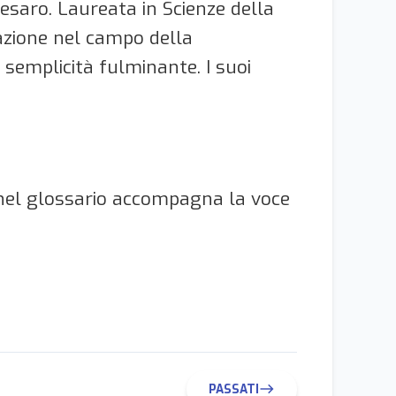
Pesaro. Laureata in Scienze della
mazione nel campo della
 semplicità fulminante. I suoi
e nel glossario accompagna la voce
PASSATI
east