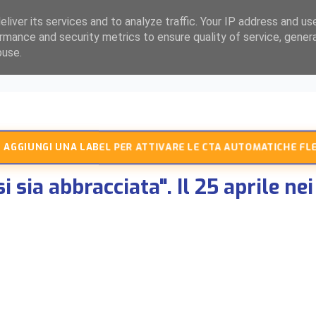
liver its services and to analyze traffic. Your IP address and us
rmance and security metrics to ensure quality of service, gene
buse.
 AGGIUNGI UNA LABEL PER ATTIVARE LE CTA AUTOMATICHE FLE
 sia abbracciata". Il 25 aprile nei