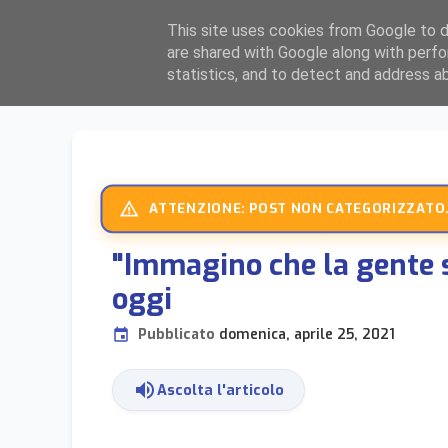
F
ocolari
L
ombardia
est
This site uses cookies from Google to de
are shared with Google along with perfo
BERGAMO, BRESCIA, CREMONA E MANTOVA
statistics, and to detect and address a
warning_amber
ATTENZIONE: POST NON CATEGORIZZATO.
"Immagino che la gente si
oggi
Pubblicato
domenica, aprile 25, 2021
event
volume_up
Ascolta l'articolo