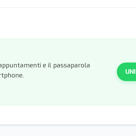
li appuntamenti e il passaparola
UNI
rtphone.