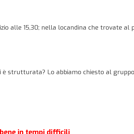
.
io alle 15,30; nella locandina che trovate al p
i è strutturata? Lo abbiamo chiesto al grupp
ene in tempi difficili