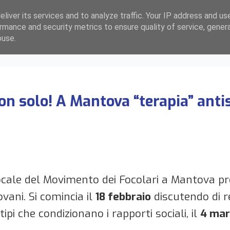
liver its services and to analyze traffic. Your IP address and us
rmance and security metrics to ensure quality of service, gene
buse.
on solo! A Mantova “terapia” anti
cale del Movimento dei Focolari a Mantova 
ovani. Si comincia il
18 febbraio
discutendo di rel
ipi che condizionano i rapporti sociali, il
4 mar