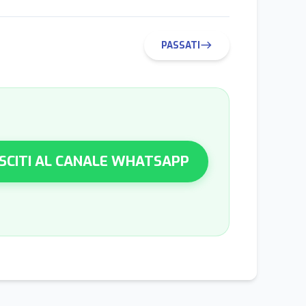
PASSATI
east
SCITI AL CANALE WHATSAPP