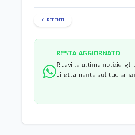
RECENTI
west
RESTA AGGIORNATO
Ricevi le ultime notizie, g
direttamente sul tuo sma