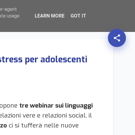
er-agent
HOME
AZIONI
expand_more
TERRITORIO
expand_more
TEMATICHE
expand_more
search
rate usage
LEARN MORE
GOT IT
share
stress per adolescenti
propone
tre webinar sui linguaggi
azioni vere e relazioni social, il
zo
ci si tufferà nelle nuove