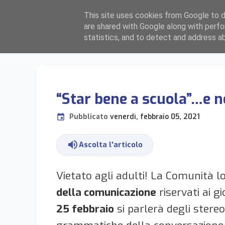
F
ocolari
L
ombardia
est
This site uses cookies from Google to de
are shared with Google along with perfo
BERGAMO, BRESCIA, CREMONA E MANTOVA
statistics, and to detect and address a
“Star bene a scuola”…e n
Pubblicato
venerdì, febbraio 05, 2021
event
volume_up
Ascolta l'articolo
Vietato agli adulti!
La Comunità lo
della comunicazione
riservati ai gi
25 febbraio
si parlerà degli stereot