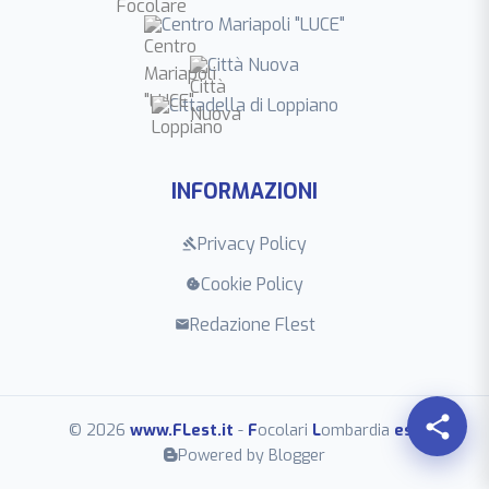
Centro Mariapoli "LUCE"
Città Nuova
Cittadella di Loppiano
INFORMAZIONI
Privacy Policy
gavel
Cookie Policy
cookie
Redazione Flest
mail
share
© 2026
www.FLest.it
-
F
ocolari
L
ombardia
est
Powered by Blogger