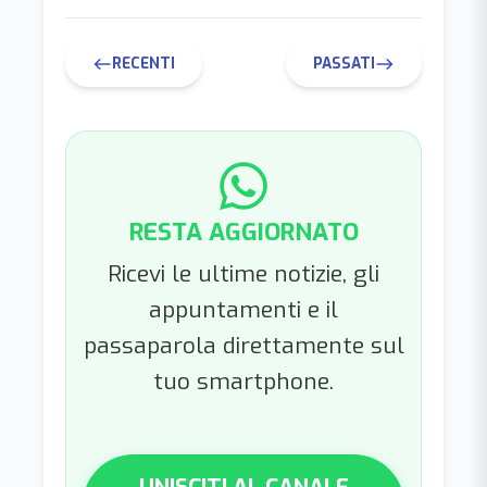
RECENTI
PASSATI
west
east
RESTA AGGIORNATO
Ricevi le ultime notizie, gli
appuntamenti e il
passaparola direttamente sul
tuo smartphone.
UNISCITI AL CANALE