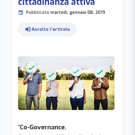
cittadinanza attiva
Pubblicato
martedì, gennaio 08, 2019
event
volume_up
Ascolta l'articolo
"
Co-Governance.