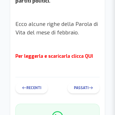
partiti politici.
Ecco alcune righe della Parola di
Vita del mese di febbraio.
Per leggerla e scaricarla clicca QUI
RECENTI
PASSATI
west
east