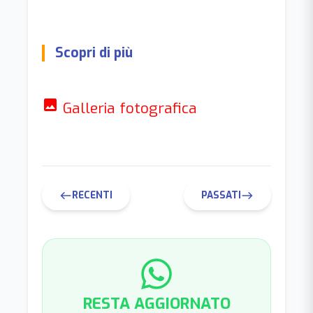
Scopri di più
photo
Galleria fotografica
RECENTI
PASSATI
west
east
RESTA AGGIORNATO