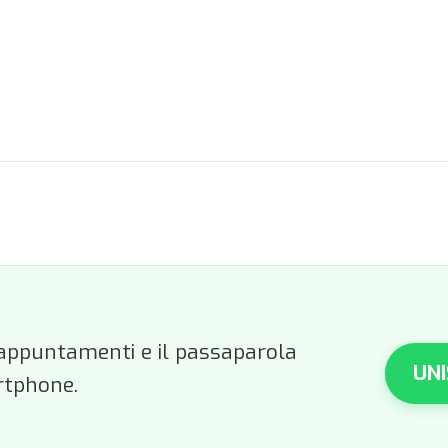
li appuntamenti e il passaparola
UNI
rtphone.