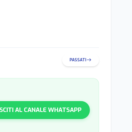
PASSATI
east
SCITI AL CANALE WHATSAPP