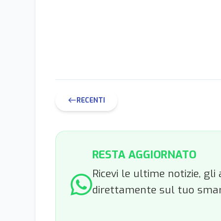
RECENTI
west
RESTA AGGIORNATO
Ricevi le ultime notizie, g
direttamente sul tuo sma