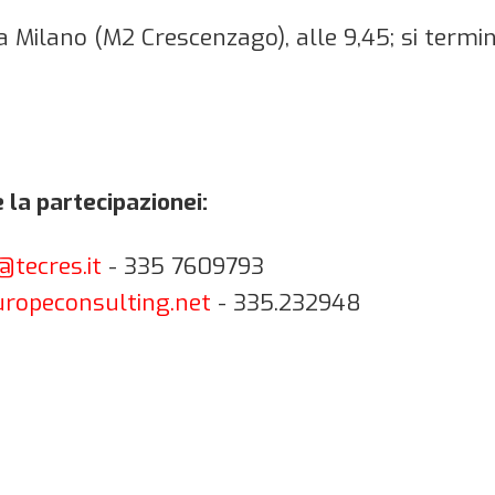
 a Milano (M2 Crescenzago), alle 9,45; si termi
 la partecipazionei:
@tecres.it
- 335 7609793
ropeconsulting.net
- 335.232948