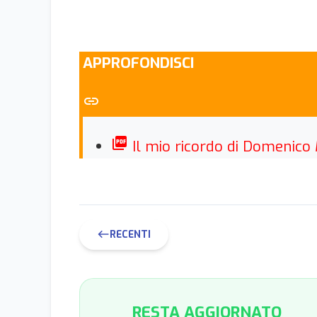
APPROFONDISCI
link
picture_as_pdf
Il mio ricordo di Domenic
RECENTI
west
RESTA AGGIORNATO