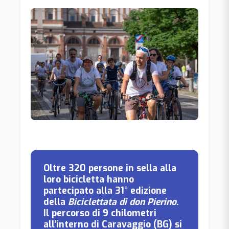
Oltre 320 persone in sella alla
loro bicicletta hanno
partecipato alla 31° edizione
della
Biciclettata di don Pierino
.
Il percorso di 9 chilometri
all’interno di Caravaggio (BG) si