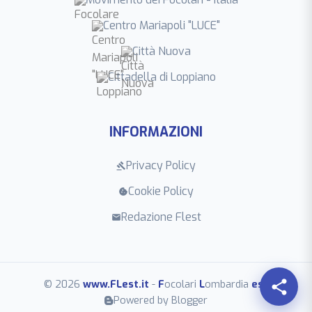
Centro Mariapoli "LUCE"
Città Nuova
Cittadella di Loppiano
INFORMAZIONI
Privacy Policy
gavel
Cookie Policy
cookie
Redazione Flest
mail
share
© 2026
www.FLest.it
-
F
ocolari
L
ombardia
est
Powered by Blogger