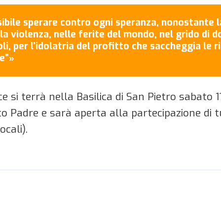
sibile sperare contro ogni speranza, nonostante
la violenza, nelle ferite del mondo, nel grido di d
li, per l’idolatria del profitto che saccheggia le r
e”
»
 si terrà nella Basilica di San Pietro sabato 11
 Padre e sarà aperta alla partecipazione di tut
cali).