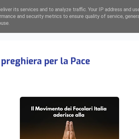
liver its services and to analyze traffic. Your IP address and us
rmance and security metrics to ensure quality of service, gene
buse.
i preghiera per la Pace