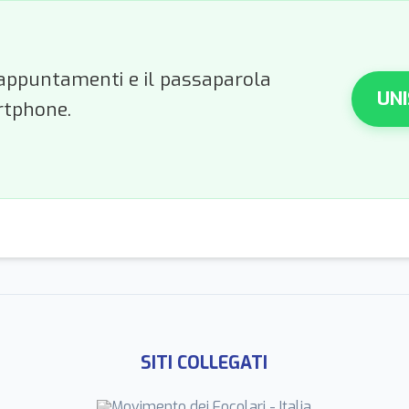
li appuntamenti e il passaparola
UNI
rtphone.
SITI COLLEGATI
Movimento dei Focolari - Italia