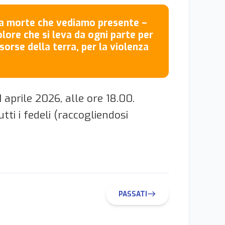
 la morte che vediamo presente –
olore che si leva da ogni parte per
isorse della terra, per la violenza
 aprile 2026, alle ore 18.00.
ti i fedeli (raccogliendosi
PASSATI
east