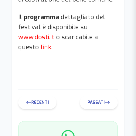
Il
programma
dettagliato del
festival è disponibile su
www.dosti.it
o scaricabile a
questo
link
.
RECENTI
PASSATI
west
east