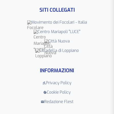
SITI COLLEGATI
Movimento dei Focolari - Italia
Centro Mariapoli "LUCE"
Città Nuova
Cittadella di Loppiano
INFORMAZIONI
Privacy Policy
gavel
Cookie Policy
cookie
Redazione Flest
mail