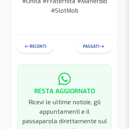
#Unità #Fraternità #Manerbio
#SlotMob
RECENTI
PASSATI
west
east
RESTA AGGIORNATO
Ricevi le ultime notizie, gli
appuntamenti e il
passaparola direttamente sul