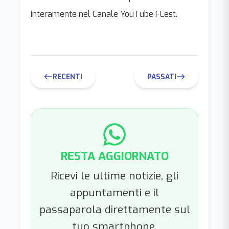
interamente nel Canale YouTube FLest.
RECENTI
PASSATI
west
east
RESTA AGGIORNATO
Ricevi le ultime notizie, gli
appuntamenti e il
passaparola direttamente sul
tuo smartphone.