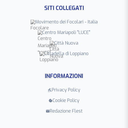
SITI COLLEGATI
Movimento dei Focolari - Italia
Centro Mariapoli "LUCE"
Città Nuova
Cittadella di Loppiano
INFORMAZIONI
Privacy Policy
gavel
Cookie Policy
cookie
Redazione Flest
mail