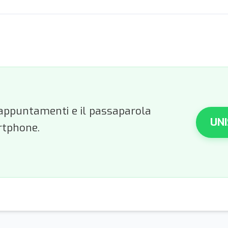
li appuntamenti e il passaparola
UNI
rtphone.