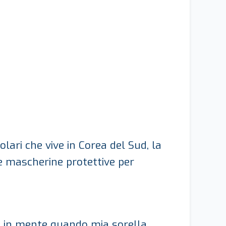
ari che vive in Corea del Sud, la
re mascherine protettive per
a in mente quando mia sorella