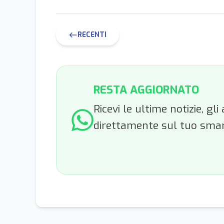
RECENTI
west
RESTA AGGIORNATO
Ricevi le ultime notizie, g
direttamente sul tuo sma