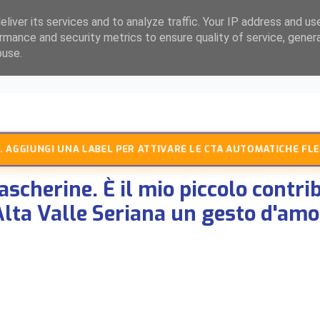
liver its services and to analyze traffic. Your IP address and us
rmance and security metrics to ensure quality of service, gene
buse.
 AGGIUNGI UNA LABEL PER ATTIVARE LE CTA AUTOMATICHE FLE
ascherine. È il mio piccolo contri
'Alta Valle Seriana un gesto d'am