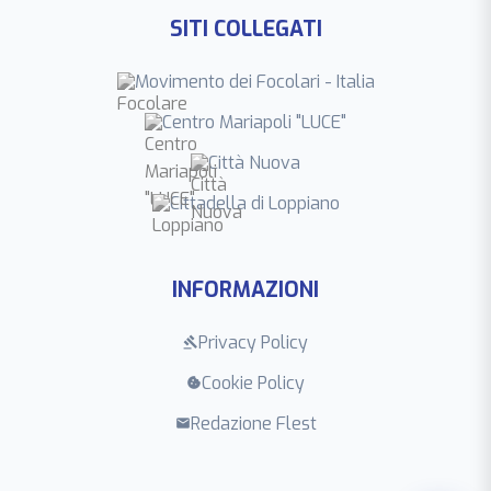
SITI COLLEGATI
Movimento dei Focolari - Italia
Centro Mariapoli "LUCE"
Città Nuova
Cittadella di Loppiano
INFORMAZIONI
Privacy Policy
gavel
Cookie Policy
cookie
Redazione Flest
mail