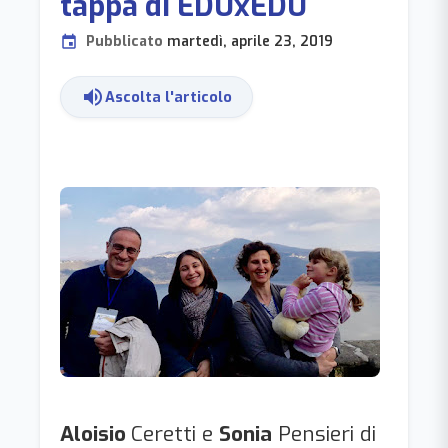
tappa di EDUxEDU
Pubblicato
martedì, aprile 23, 2019
event
volume_up
Ascolta l'articolo
Aloisio
Ceretti e
Sonia
Pensieri di