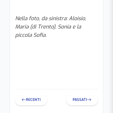
Nella foto, da sinistra: Aloisio,
Maria (di Trento), Sonia e la
piccola Sofia.
RECENTI
PASSATI
west
east