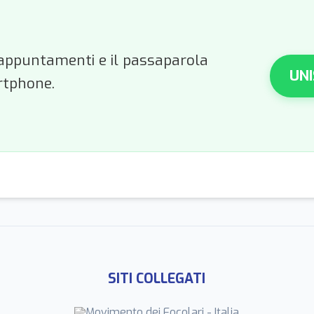
li appuntamenti e il passaparola
UNI
rtphone.
SITI COLLEGATI
Movimento dei Focolari - Italia