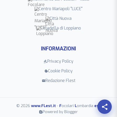
Centro Mariapoli "LUCE"
Città Nuova
Cittadella di Loppiano
INFORMAZIONI
Privacy Policy
gavel
Cookie Policy
cookie
Redazione Flest
mail
share
© 2026
www.FLest.it
-
F
ocolari
L
ombardia
est
Powered by Blogger