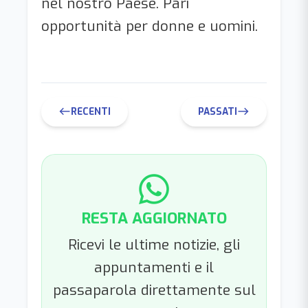
nel nostro Paese. Pari
opportunità per donne e uomini.
RECENTI
PASSATI
west
east
RESTA AGGIORNATO
Ricevi le ultime notizie, gli
appuntamenti e il
passaparola direttamente sul