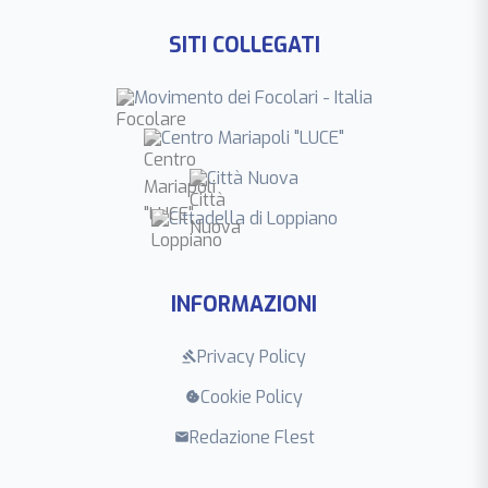
SITI COLLEGATI
Movimento dei Focolari - Italia
Centro Mariapoli "LUCE"
Città Nuova
Cittadella di Loppiano
INFORMAZIONI
Privacy Policy
gavel
Cookie Policy
cookie
Redazione Flest
mail