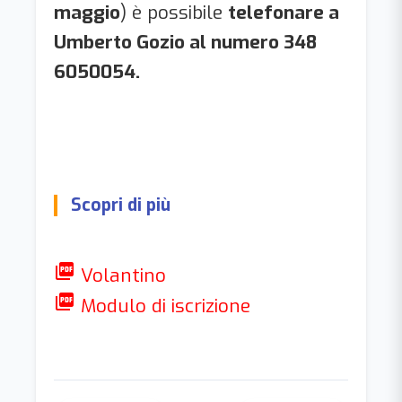
maggio
) è possibile
telefonare a
Umberto Gozio al numero 348
6050054.
Scopri di più
picture_as_pdf
Volantino
picture_as_pdf
Modulo di iscrizione