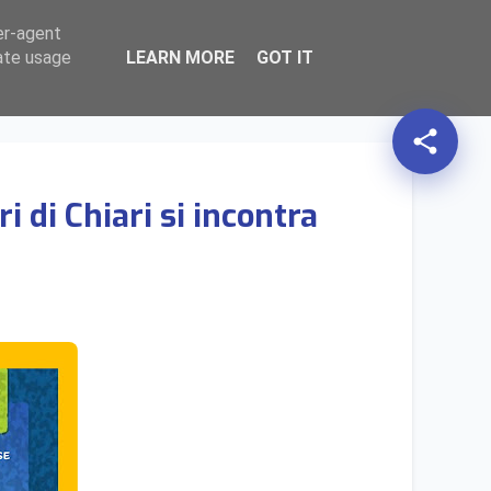
er-agent
HOME
AZIONI
expand_more
TERRITORIO
expand_more
TEMATICHE
expand_more
search
rate usage
LEARN MORE
GOT IT
share
 di Chiari si incontra