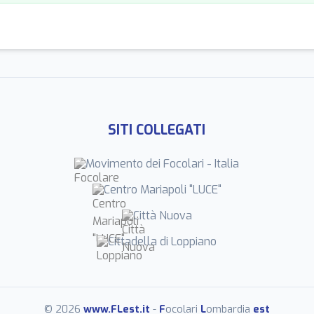
SITI COLLEGATI
Movimento dei Focolari - Italia
Centro Mariapoli "LUCE"
Città Nuova
Cittadella di Loppiano
© 2026
www.FLest.it
-
F
ocolari
L
ombardia
est