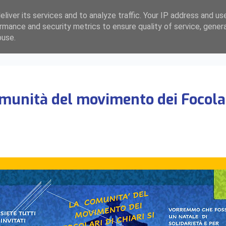
liver its services and to analyze traffic. Your IP address and us
rmance and security metrics to ensure quality of service, gene
buse.
munità del movimento dei Focolari