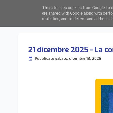
F
ocolari
L
ombardia
est
This site uses cookies from Google to de
are shared with Google along with perfo
BERGAMO, BRESCIA, CREMONA E MANTOVA
statistics, and to detect and address a
21 dicembre 2025 - La co
Pubblicato
sabato, dicembre 13, 2025
event