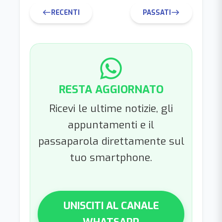
RECENTI
PASSATI
west
east
RESTA AGGIORNATO
Ricevi le ultime notizie, gli
appuntamenti e il
passaparola direttamente sul
tuo smartphone.
UNISCITI AL CANALE
WHATSAPP