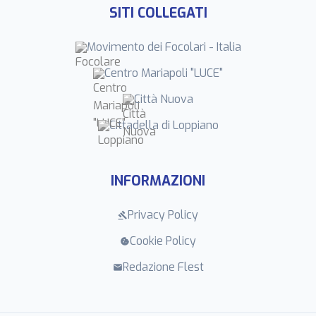
SITI COLLEGATI
Movimento dei Focolari - Italia
Centro Mariapoli "LUCE"
Città Nuova
Cittadella di Loppiano
INFORMAZIONI
Privacy Policy
gavel
Cookie Policy
cookie
Redazione Flest
mail