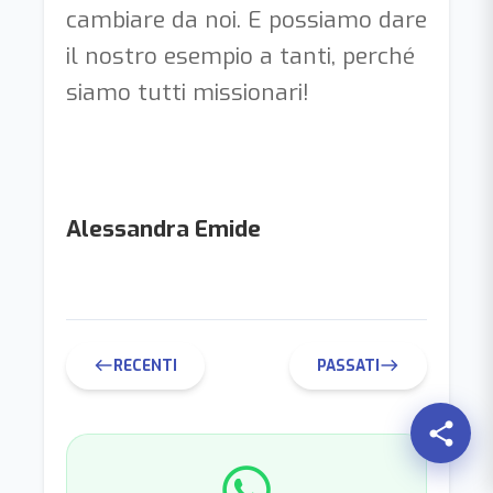
cambiare da noi. E possiamo dare
il nostro esempio a tanti, perché
siamo tutti missionari!
Alessandra Emide
RECENTI
PASSATI
west
east
share