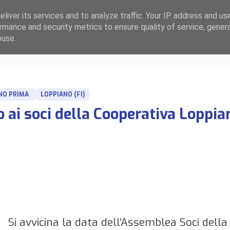
liver its services and to analyze traffic. Your IP address and us
rmance and security metrics to ensure quality of service, gene
buse.
NO PRIMA
LOPPIANO (FI)
 ai soci della Cooperativa Loppi
Si avvicina la data dell’Assemblea Soci dell