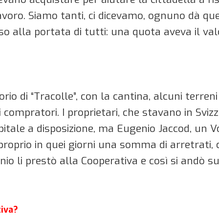
avoro. Siamo tanti, ci dicevamo, ognuno dà qu
o alla portata di tutti: una quota aveva il valo
rio di “Tracolle”, con la cantina, alcuni terreni
li compratori. I proprietari, che stavano in Sviz
pitale a disposizione, ma Eugenio Jaccod, un 
roprio in quei giorni una somma di arretrati, ci
io li prestò alla Cooperativa e così si andò su
tiva?