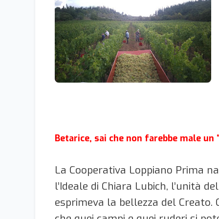
Betarice, sai che non farebbe male un “
La Cooperativa Loppiano Prima nasc
l’Ideale di Chiara Lubich, l’unità 
esprimeva la bellezza del Creato. 
che quei campi e quei ruderi si pot