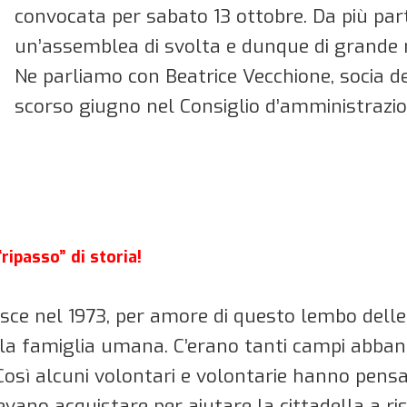
convocata per sabato 13 ottobre. Da più part
un’assemblea di svolta e dunque di grande ri
Ne parliamo con Beatrice Vecchione, socia de
scorso giugno nel Consiglio d’amministrazio
ripasso” di storia!
e nel 1973, per amore di questo lembo delle co
della famiglia umana. C’erano tanti campi abban
Così alcuni volontari e volontarie hanno pens
evano acquistare per aiutare la cittadella a ri