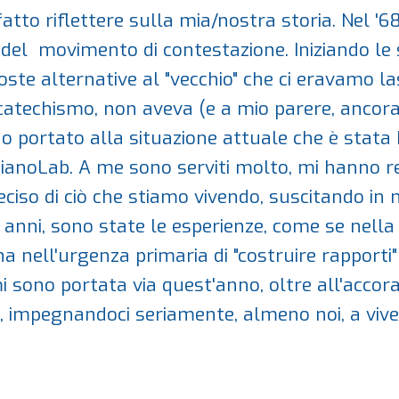
tto riflettere sulla mia/nostra storia. Nel '6
del movimento di contestazione. Iniziando le 
te alternative al "vecchio" che ci eravamo lasc
catechismo, non aveva (e a mio parere, ancora o
no portato alla situazione attuale che è stata 
pianoLab. A me sono serviti molto, mi hanno 
ciso di ciò che stiamo vivendo, suscitando in 
anni, sono state le esperienze, come se nella s
na nell'urgenza primaria di "costruire rapporti
i sono portata via quest'anno, oltre all'accora
e, impegnandoci
seriamente
, almeno noi, a viv