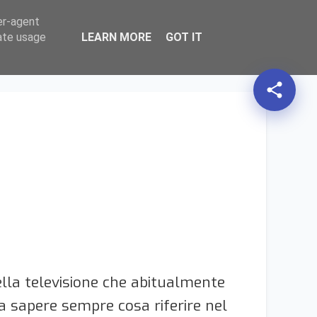
er-agent
HOME
AZIONI
expand_more
TERRITORIO
expand_more
TEMATICHE
expand_more
search
rate usage
LEARN MORE
GOT IT
share
ella televisione che abitualmente
 a sapere sempre cosa riferire nel