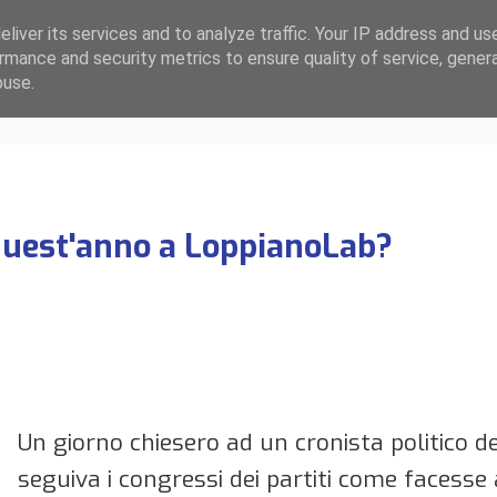
liver its services and to analyze traffic. Your IP address and us
rmance and security metrics to ensure quality of service, gene
buse.
ù quest'anno a LoppianoLab?
Un giorno chiesero ad un cronista politico d
seguiva i congressi dei partiti come facesse