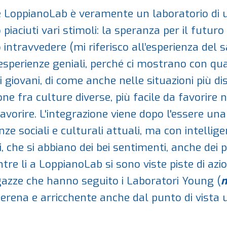
he LoppianoLab è veramente un laboratorio di u
iaciuti vari stimoli: la speranza per il futuro d
 intravvedere (mi riferisco all’esperienza del 
i: esperienze geniali, perché ci mostrano con q
ai giovani, di come anche nelle situazioni più
zione fra culture diverse, più facile da favorire
favorire. L'integrazione viene dopo l'essere un
nze sociali e culturali attuali, ma con intelli
atti, che si abbiano dei bei sentimenti, anche dei 
ntre li a LoppianoLab si sono viste piste di azi
zze che hanno seguito i Laboratori Young (
n
serena e arricchente anche dal punto di vist