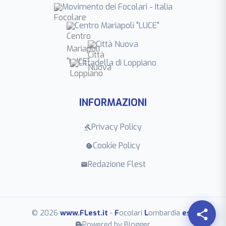
Movimento dei Focolari - Italia
Centro Mariapoli "LUCE"
Città Nuova
Cittadella di Loppiano
INFORMAZIONI
Privacy Policy
gavel
Cookie Policy
cookie
Redazione Flest
mail
share
© 2026
www.FLest.it
-
F
ocolari
L
ombardia
est
Powered by Blogger