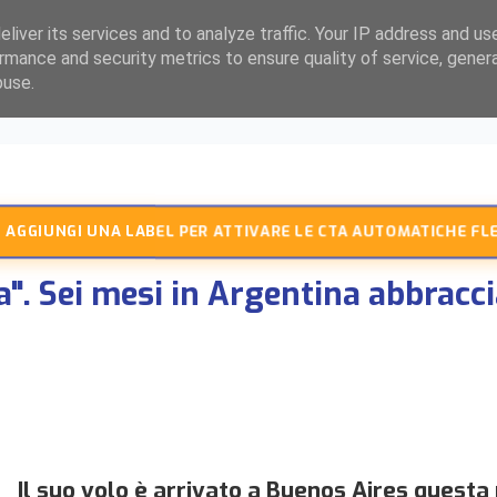
liver its services and to analyze traffic. Your IP address and us
rmance and security metrics to ensure quality of service, gene
buse.
 AGGIUNGI UNA LABEL PER ATTIVARE LE CTA AUTOMATICHE FLE
ia". Sei mesi in Argentina abbrac
Il suo volo è arrivato a Buenos Aires questa