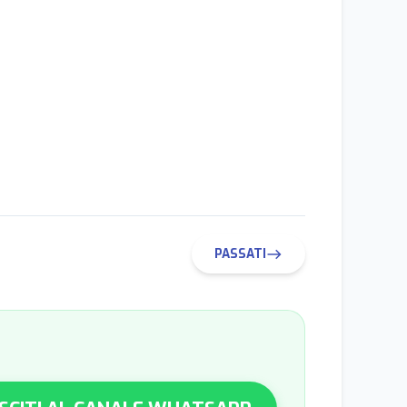
PASSATI
east