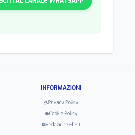
SCITI AL CANALE WHATSAPP
INFORMAZIONI
Privacy Policy
gavel
Cookie Policy
cookie
Redazione Flest
mail