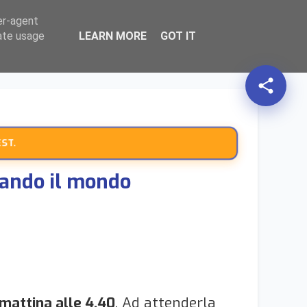
er-agent
HOME
AZIONI
expand_more
TERRITORIO
expand_more
TEMATICHE
expand_more
search
rate usage
LEARN MORE
GOT IT
share
ST.
ciando il mondo
 mattina alle 4,40
. Ad attenderla