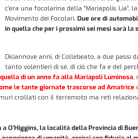
c’era una focolarina della “Mariapolis Lia”, l
Movimento dei Focolari.
Due ore di automobi
in quella che
per i prossimi sei mesi sarà la 
Diciannove anni, di Collebeato, a due passi 
tanto volentieri di sé, di ciò che fa e del per
quella di un anno fa alla Mariapoli Luminosa
,
ome le tante giornate trascorse ad Amatrice
c
i muri crollati con il terremoto ma reti relazi
a O’Higgins, la località della Provincia di Bue
e esperienza di umanità, aprirsi con fiducia a