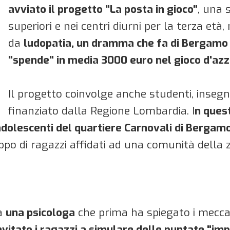
avviato il progetto "La posta in gioco"
, una 
superiori e nei centri diurni per la terza età
da
ludopatia, un dramma che fa di Bergamo la
"spende" in media 3000 euro nel gioco d'azz
Il progetto coinvolge anche studenti, insegn
finanziato dalla Regione Lombardia. I
n quest
 adolescenti del quartiere Carnovali di Bergam
po di ragazzi affidati ad una comunità della z
da
una psicologa
che prima ha spiegato i meccani
nvitato i ragazzi a simulare delle puntate "im