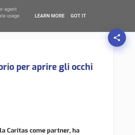
er-agent
HOME
AZIONI
expand_more
TERRITORIO
expand_more
TEMATICHE
expand_more
search
rate usage
LEARN MORE
GOT IT
share
io per aprire gli occhi
la Caritas come partner, ha